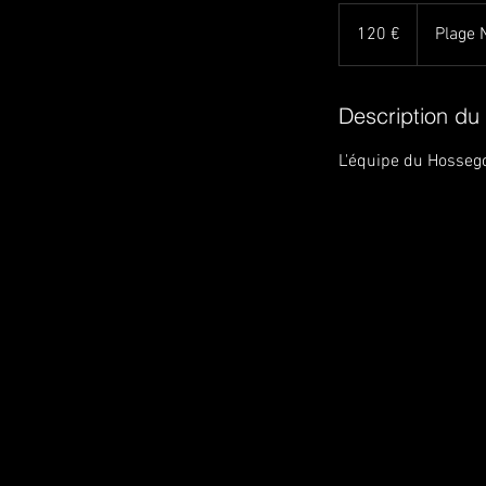
120
euros
120 €
Plage 
Description du
L'équipe du Hossego