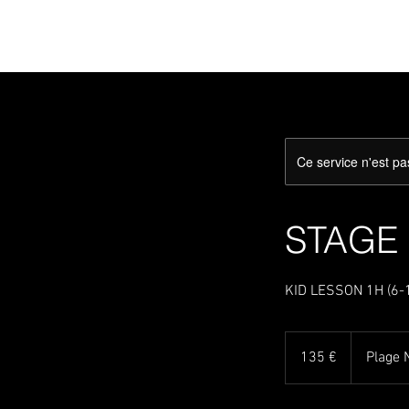
Ce service n'est pa
STAGE K
KID LESSON 1H (6-11
135
euros
135 €
Plage 