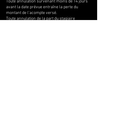
Toute annulation survenant moins de 14 jours
avant la date prévue entraîne la perte du
montant de l’acompte versé.
Toute annulation de la part du stagiaire
survenant moins de huit jours avant la date
prévue entraîne le versement de la totalité￼.
Toute session non effectuée du fait du stagiaire
ne sera pas remboursée sauf si motif médical
(justificatif).
Coordonnées
Plage Naturistes, Bvd du Front de mer,
Hossegor, 40150, FRA