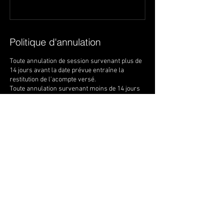
Politique d'annulation
Toute annulation de session survenant plus de
14 jours avant la date prévue entraîne la
restitution de l’acompte versé.
Toute annulation survenant moins de 14 jours
avant la date prévue entraîne la perte du
montant de l’acompte versé.
Toute annulation de la part du stagiaire
survenant moins de huit jours avant la date
prévue entraîne le versement de la totalité￼.
Toute session non effectuée du fait du stagiaire
ne sera pas remboursée sauf si motif médical
(justificatif).
Coordonnées