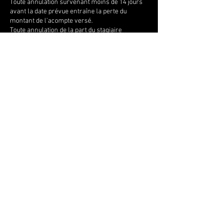
Toute annulation survenant moins de 14 jours
avant la date prévue entraîne la perte du
montant de l’acompte versé.
Toute annulation de la part du stagiaire
survenant moins de huit jours avant la date
prévue entraîne le versement de la totalité￼.
Toute session non effectuée du fait du stagiaire
ne sera pas remboursée sauf si motif médical
(justificatif).
Coordonnées
Plage Naturistes, Bvd du Front de mer,
Hossegor, 40150, FRA