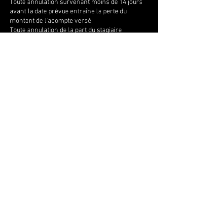
Toute annulation survenant moins de 14 jours
avant la date prévue entraîne la perte du
montant de l’acompte versé.
Toute annulation de la part du stagiaire
survenant moins de huit jours avant la date
prévue entraîne le versement de la totalité￼.
Toute session non effectuée du fait du stagiaire
ne sera pas remboursée sauf si motif médical
(justificatif).
Coordonnées
Plage Naturistes, Bvd du Front de mer,
Hossegor, 40150, FRA